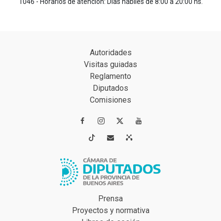
1046 - Horarios de atención: Días hábiles de 8:00 a 20:00 hs.
Autoridades
Visitas guiadas
Reglamento
Diputados
Comisiones




Prensa
Proyectos y normativa