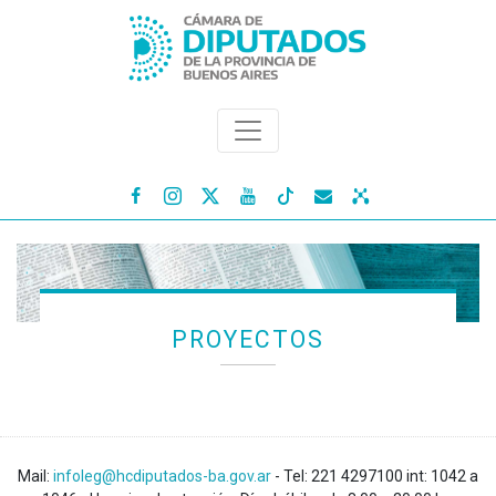




PROYECTOS
Mail:
infoleg@hcdiputados-ba.gov.ar
- Tel: 221 4297100 int: 1042 a