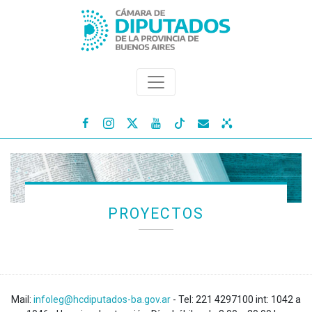




PROYECTOS
Mail:
infoleg@hcdiputados-ba.gov.ar
- Tel: 221 4297100 int: 1042 a