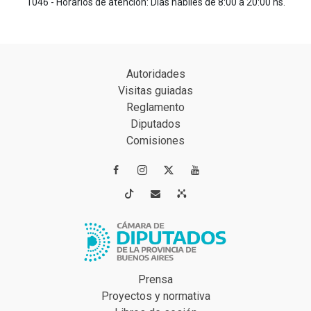
1046 - Horarios de atención: Días hábiles de 8:00 a 20:00 hs.
Autoridades
Visitas guiadas
Reglamento
Diputados
Comisiones




Prensa
Proyectos y normativa