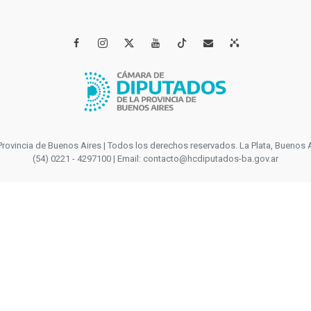




incia de Buenos Aires | Todos los derechos reservados. La Plata, Buenos Aires
(54) 0221 - 4297100 | Email: contacto@hcdiputados-ba.gov.ar