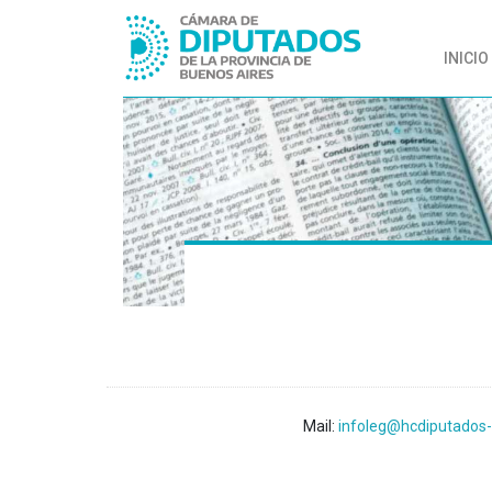
INICIO
Mail:
infoleg@hcdiputados-