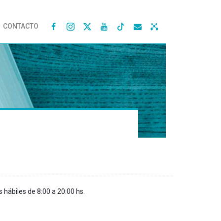
CONTACTO




s hábiles de 8:00 a 20:00 hs.