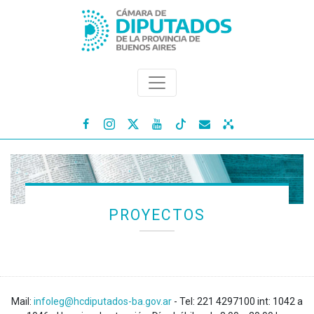




PROYECTOS
Mail:
infoleg@hcdiputados-ba.gov.ar
- Tel: 221 4297100 int: 1042 a