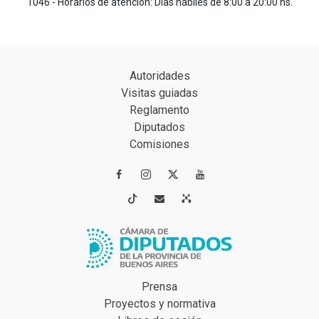
1046 - Horarios de atención: Días hábiles de 8:00 a 20:00 hs.
Autoridades
Visitas guiadas
Reglamento
Diputados
Comisiones




Prensa
Proyectos y normativa