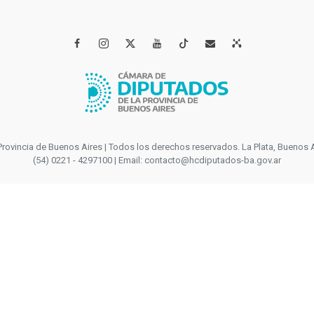




incia de Buenos Aires | Todos los derechos reservados. La Plata, Buenos Aires
(54) 0221 - 4297100 | Email: contacto@hcdiputados-ba.gov.ar