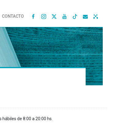
CONTACTO




s hábiles de 8:00 a 20:00 hs.