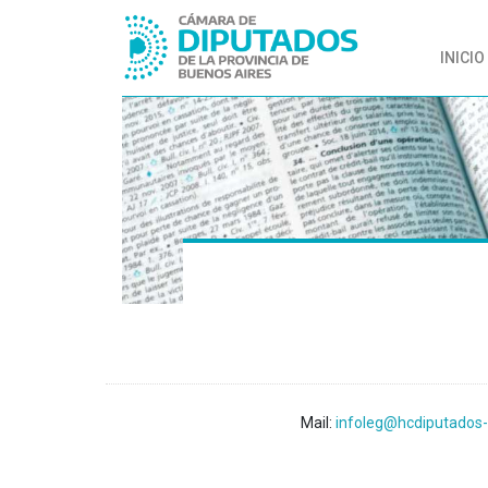
INICIO
Mail:
infoleg@hcdiputados-