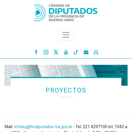




PROYECTOS
Mail:
infoleg@hcdiputados-ba.gov.ar
- Tel: 221 4297100 int: 1042 a