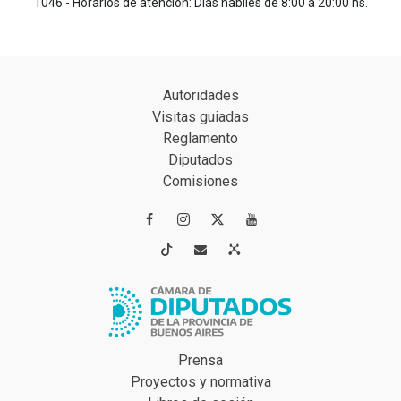
1046 - Horarios de atención: Días hábiles de 8:00 a 20:00 hs.
Autoridades
Visitas guiadas
Reglamento
Diputados
Comisiones




Prensa
Proyectos y normativa