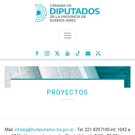




PROYECTOS
Mail:
infoleg@hcdiputados-ba.gov.ar
- Tel: 221 4297100 int: 1042 a