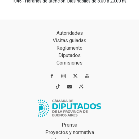
1046 - Horarios de atención: Días hábiles de 8:00 a 20:00 hs.
Autoridades
Visitas guiadas
Reglamento
Diputados
Comisiones




Prensa
Proyectos y normativa