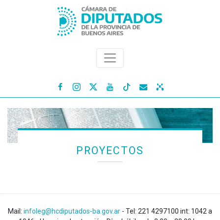




PROYECTOS
Mail:
infoleg@hcdiputados-ba.gov.ar
- Tel: 221 4297100 int: 1042 a