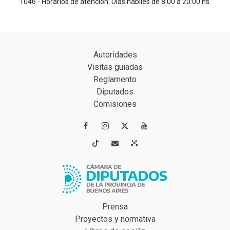
1046 - Horarios de atención: Días hábiles de 8:00 a 20:00 hs.
Autoridades
Visitas guiadas
Reglamento
Diputados
Comisiones




Prensa
Proyectos y normativa