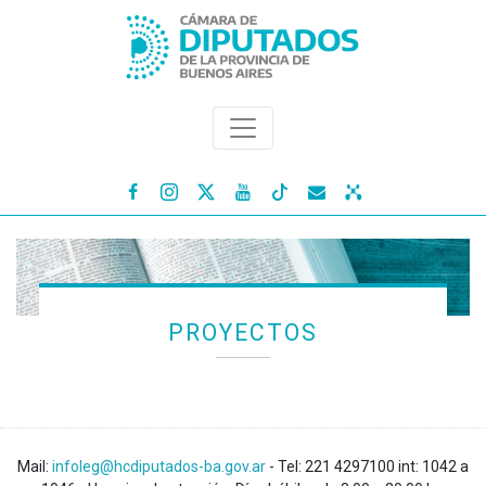




PROYECTOS
Mail:
infoleg@hcdiputados-ba.gov.ar
- Tel: 221 4297100 int: 1042 a