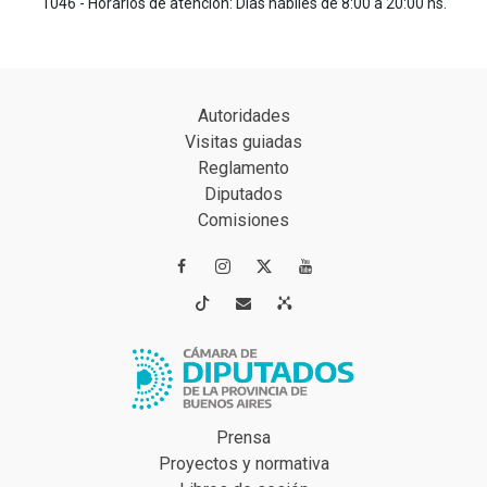
1046 - Horarios de atención: Días hábiles de 8:00 a 20:00 hs.
Autoridades
Visitas guiadas
Reglamento
Diputados
Comisiones




Prensa
Proyectos y normativa