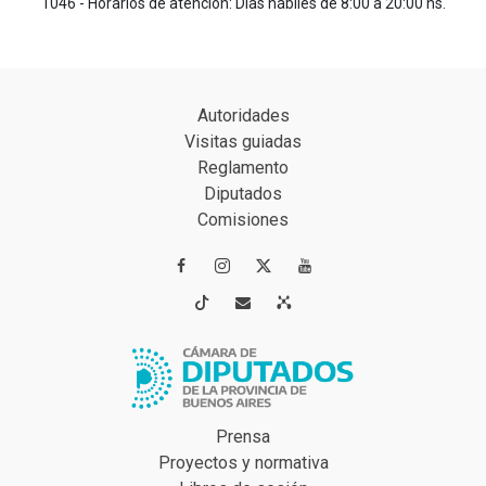
1046 - Horarios de atención: Días hábiles de 8:00 a 20:00 hs.
Autoridades
Visitas guiadas
Reglamento
Diputados
Comisiones




Prensa
Proyectos y normativa