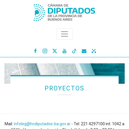




PROYECTOS
Mail:
infoleg@hcdiputados-ba.gov.ar
- Tel: 221 4297100 int: 1042 a