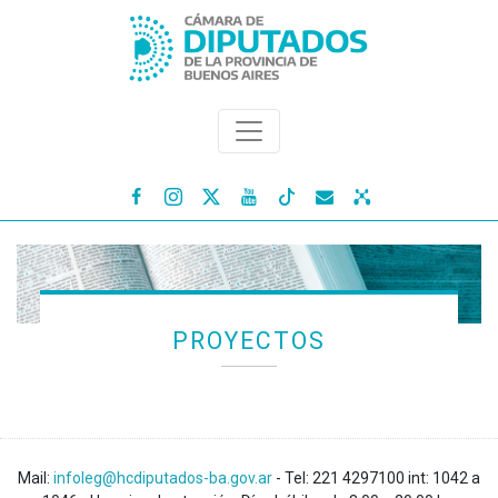




PROYECTOS
Mail:
infoleg@hcdiputados-ba.gov.ar
- Tel: 221 4297100 int: 1042 a