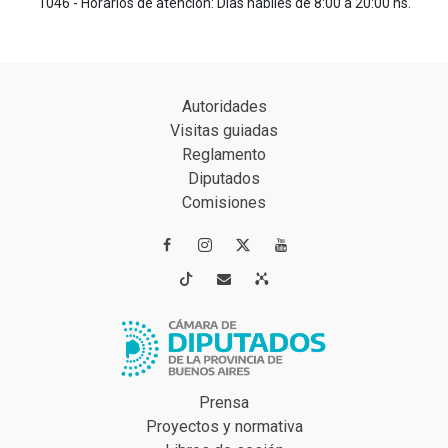
1046 - Horarios de atención: Días hábiles de 8:00 a 20:00 hs.
Autoridades
Visitas guiadas
Reglamento
Diputados
Comisiones




Prensa
Proyectos y normativa