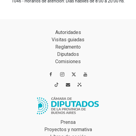
1046 - Horarios de atención: Días hábiles de 8:00 a 20:00 hs.
Autoridades
Visitas guiadas
Reglamento
Diputados
Comisiones




Prensa
Proyectos y normativa