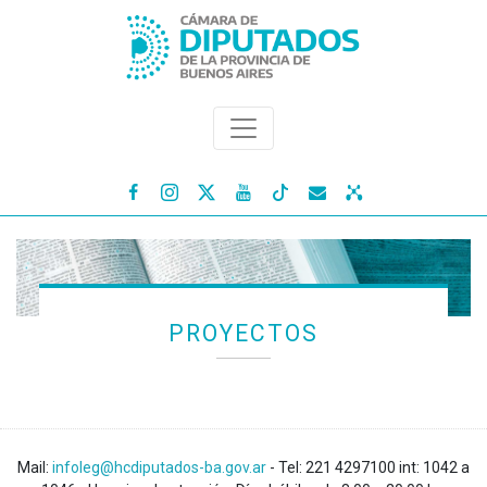




PROYECTOS
Mail:
infoleg@hcdiputados-ba.gov.ar
- Tel: 221 4297100 int: 1042 a