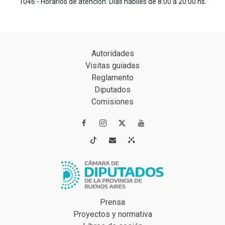
1046 - Horarios de atención: Días hábiles de 8:00 a 20:00 hs.
Autoridades
Visitas guiadas
Reglamento
Diputados
Comisiones




Prensa
Proyectos y normativa