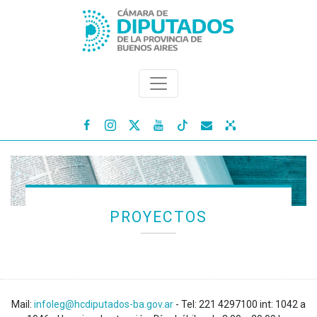




PROYECTOS
Mail:
infoleg@hcdiputados-ba.gov.ar
- Tel: 221 4297100 int: 1042 a