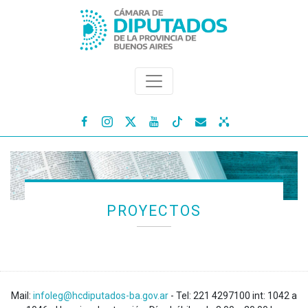




PROYECTOS
Mail:
infoleg@hcdiputados-ba.gov.ar
- Tel: 221 4297100 int: 1042 a