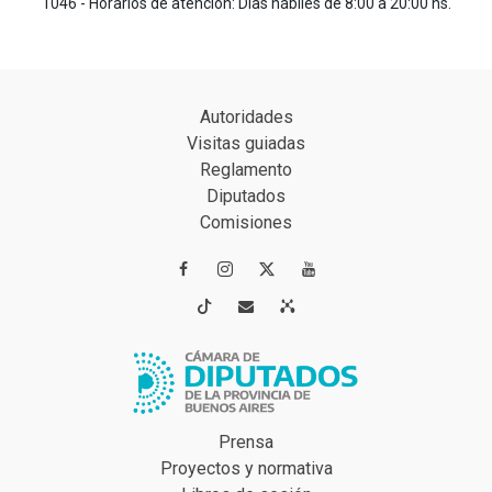
1046 - Horarios de atención: Días hábiles de 8:00 a 20:00 hs.
Autoridades
Visitas guiadas
Reglamento
Diputados
Comisiones




Prensa
Proyectos y normativa