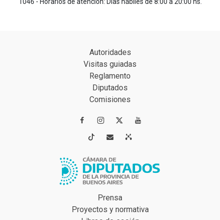
1046 - Horarios de atención: Días hábiles de 8:00 a 20:00 hs.
Autoridades
Visitas guiadas
Reglamento
Diputados
Comisiones




Prensa
Proyectos y normativa