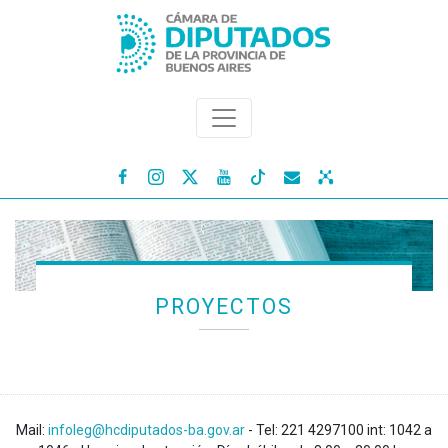




PROYECTOS
Mail:
infoleg@hcdiputados-ba.gov.ar
- Tel: 221 4297100 int: 1042 a