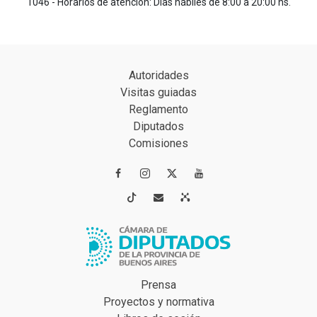
1046 - Horarios de atención: Días hábiles de 8:00 a 20:00 hs.
Autoridades
Visitas guiadas
Reglamento
Diputados
Comisiones




Prensa
Proyectos y normativa