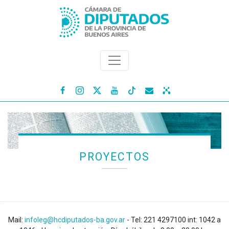




PROYECTOS
Mail:
infoleg@hcdiputados-ba.gov.ar
- Tel: 221 4297100 int: 1042 a