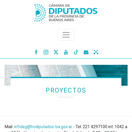




PROYECTOS
Mail:
infoleg@hcdiputados-ba.gov.ar
- Tel: 221 4297100 int: 1042 a