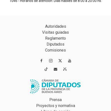
1046 - Horarios de atención: Días hábiles de 8:00 a 20:00 hs.
Autoridades
Visitas guiadas
Reglamento
Diputados
Comisiones




Prensa
Proyectos y normativa