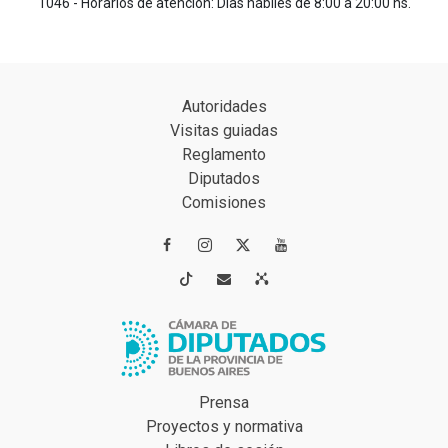
1046 - Horarios de atención: Días hábiles de 8:00 a 20:00 hs.
Autoridades
Visitas guiadas
Reglamento
Diputados
Comisiones




Prensa
Proyectos y normativa