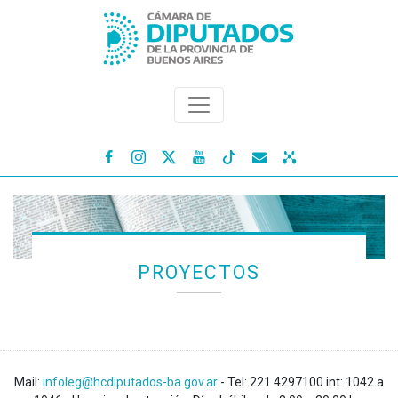




PROYECTOS
Mail:
infoleg@hcdiputados-ba.gov.ar
- Tel: 221 4297100 int: 1042 a