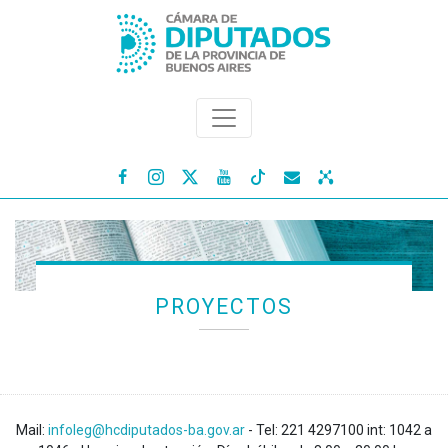




PROYECTOS
Mail:
infoleg@hcdiputados-ba.gov.ar
- Tel: 221 4297100 int: 1042 a