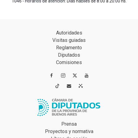
1046 - Horarios de atención: Días hábiles de 8:00 a 20:00 hs.
Autoridades
Visitas guiadas
Reglamento
Diputados
Comisiones




Prensa
Proyectos y normativa