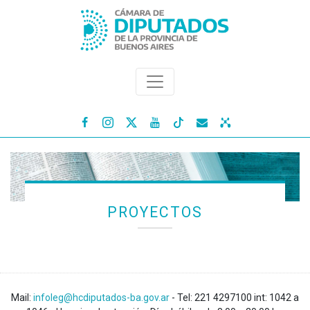




PROYECTOS
Mail:
infoleg@hcdiputados-ba.gov.ar
- Tel: 221 4297100 int: 1042 a