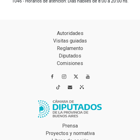
1046 - Horarios de atención: Días hábiles de 8:00 a 20:00 hs.
Autoridades
Visitas guiadas
Reglamento
Diputados
Comisiones




Prensa
Proyectos y normativa