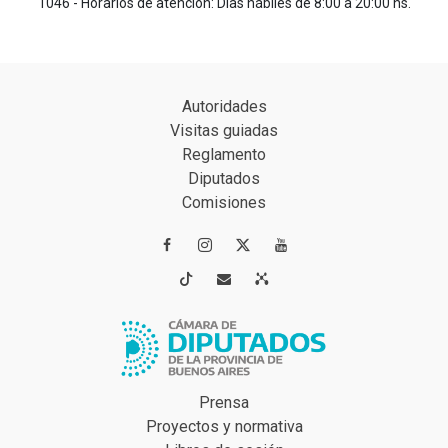
1046 - Horarios de atención: Días hábiles de 8:00 a 20:00 hs.
Autoridades
Visitas guiadas
Reglamento
Diputados
Comisiones




Prensa
Proyectos y normativa