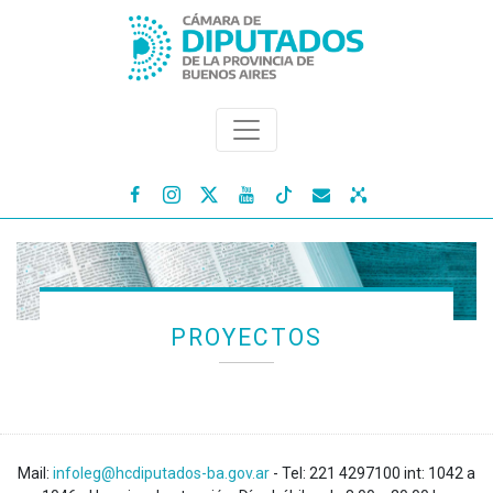




PROYECTOS
Mail:
infoleg@hcdiputados-ba.gov.ar
- Tel: 221 4297100 int: 1042 a