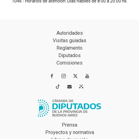
1046 - Horarios de atención: Días hábiles de 8:00 a 20:00 hs.
Autoridades
Visitas guiadas
Reglamento
Diputados
Comisiones




Prensa
Proyectos y normativa