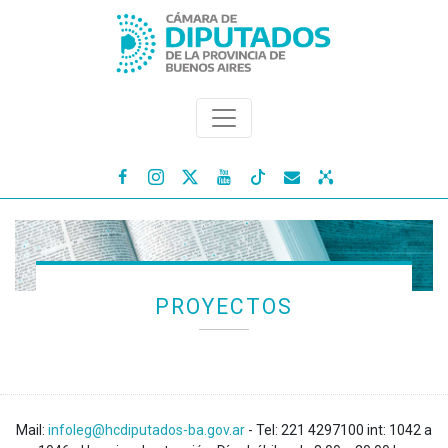




PROYECTOS
Mail:
infoleg@hcdiputados-ba.gov.ar
- Tel: 221 4297100 int: 1042 a