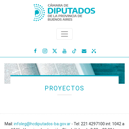




PROYECTOS
Mail:
infoleg@hcdiputados-ba.gov.ar
- Tel: 221 4297100 int: 1042 a