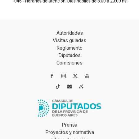
1046 - Horarios de atención: Días hábiles de 8:00 a 20:00 hs.
Autoridades
Visitas guiadas
Reglamento
Diputados
Comisiones




Prensa
Proyectos y normativa