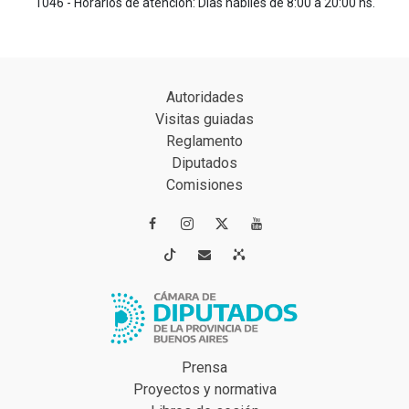
1046 - Horarios de atención: Días hábiles de 8:00 a 20:00 hs.
Autoridades
Visitas guiadas
Reglamento
Diputados
Comisiones




Prensa
Proyectos y normativa