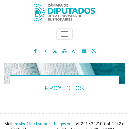




PROYECTOS
Mail:
infoleg@hcdiputados-ba.gov.ar
- Tel: 221 4297100 int: 1042 a