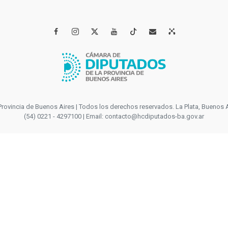




incia de Buenos Aires | Todos los derechos reservados. La Plata, Buenos Aires
(54) 0221 - 4297100 | Email: contacto@hcdiputados-ba.gov.ar