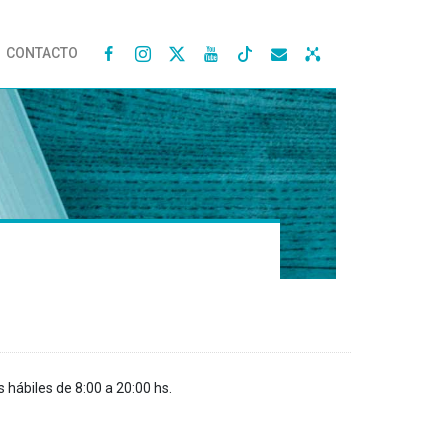
CONTACTO




s hábiles de 8:00 a 20:00 hs.