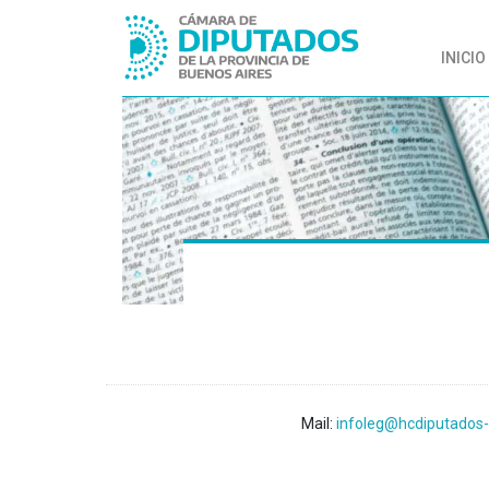
INICIO
Mail:
infoleg@hcdiputados-