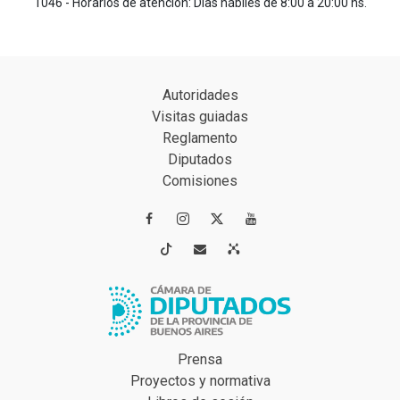
1046 - Horarios de atención: Días hábiles de 8:00 a 20:00 hs.
Autoridades
Visitas guiadas
Reglamento
Diputados
Comisiones




Prensa
Proyectos y normativa