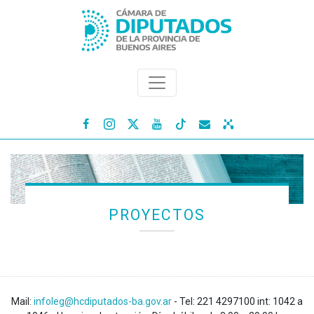




PROYECTOS
Mail:
infoleg@hcdiputados-ba.gov.ar
- Tel: 221 4297100 int: 1042 a