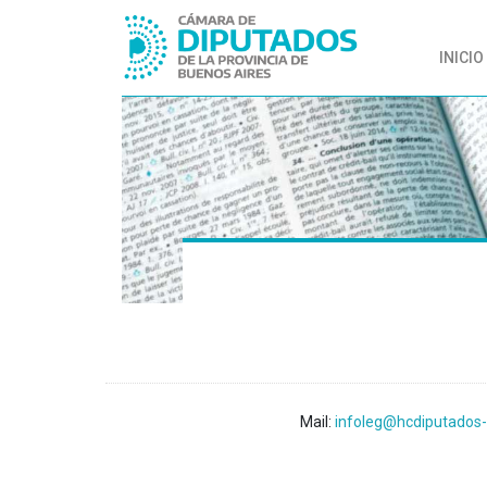
INICIO
Mail:
infoleg@hcdiputados-