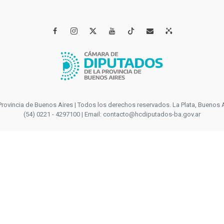




incia de Buenos Aires | Todos los derechos reservados. La Plata, Buenos Aires
(54) 0221 - 4297100 | Email: contacto@hcdiputados-ba.gov.ar