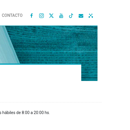
CONTACTO




s hábiles de 8:00 a 20:00 hs.