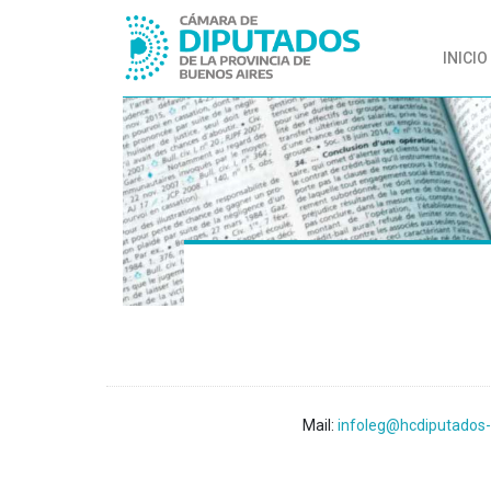
INICIO
Mail:
infoleg@hcdiputados-