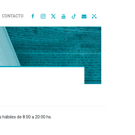
CONTACTO




s hábiles de 8:00 a 20:00 hs.