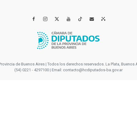




incia de Buenos Aires | Todos los derechos reservados. La Plata, Buenos Aires
(54) 0221 - 4297100 | Email: contacto@hcdiputados-ba.gov.ar