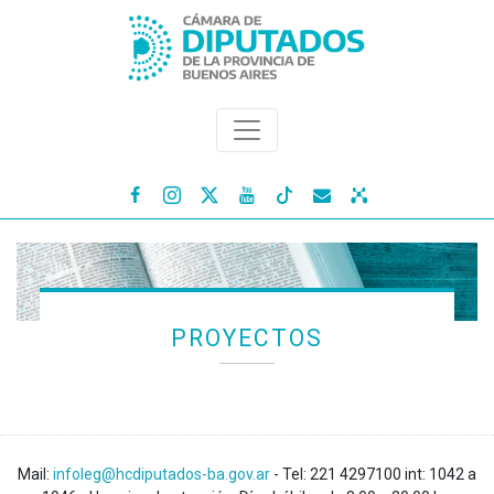




PROYECTOS
Mail:
infoleg@hcdiputados-ba.gov.ar
- Tel: 221 4297100 int: 1042 a