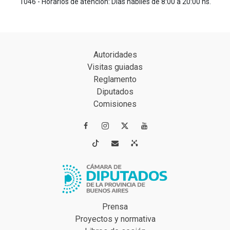
1046 - Horarios de atención: Días hábiles de 8:00 a 20:00 hs.
Autoridades
Visitas guiadas
Reglamento
Diputados
Comisiones




Prensa
Proyectos y normativa