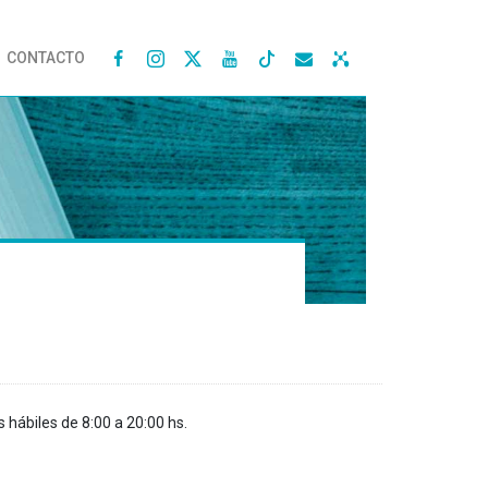
CONTACTO




s hábiles de 8:00 a 20:00 hs.