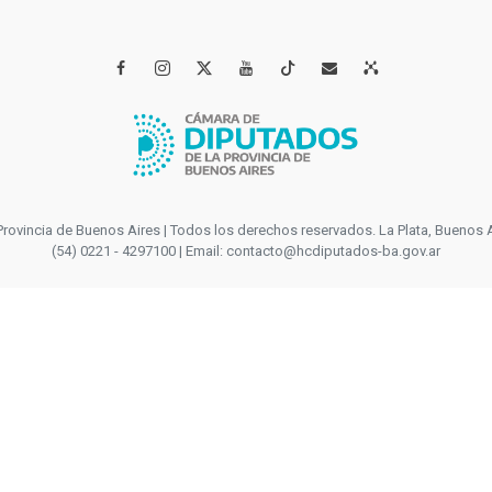




incia de Buenos Aires | Todos los derechos reservados. La Plata, Buenos Aires
(54) 0221 - 4297100 | Email: contacto@hcdiputados-ba.gov.ar