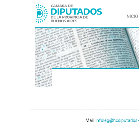
INICIO
Mail:
infoleg@hcdiputados-