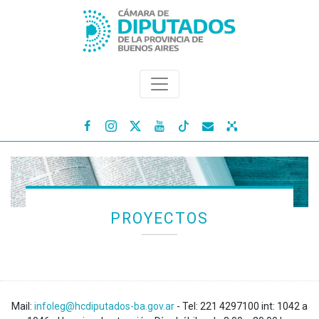




PROYECTOS
Mail:
infoleg@hcdiputados-ba.gov.ar
- Tel: 221 4297100 int: 1042 a