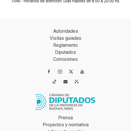
1046 - Horarios de atención: Días hábiles de 8:00 a 20:00 hs.
Autoridades
Visitas guiadas
Reglamento
Diputados
Comisiones




Prensa
Proyectos y normativa