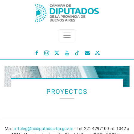




PROYECTOS
Mail:
infoleg@hcdiputados-ba.gov.ar
- Tel: 221 4297100 int: 1042 a