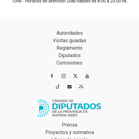
1046 - Horarios de atención: Días hábiles de 8:00 a 20:00 hs.
Autoridades
Visitas guiadas
Reglamento
Diputados
Comisiones




Prensa
Proyectos y normativa