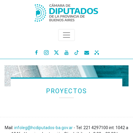




PROYECTOS
Mail:
infoleg@hcdiputados-ba.gov.ar
- Tel: 221 4297100 int: 1042 a