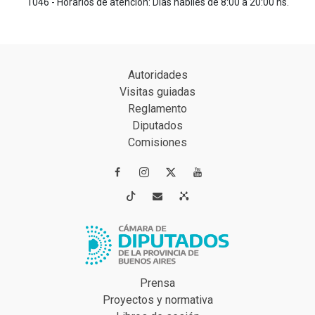
1046 - Horarios de atención: Días hábiles de 8:00 a 20:00 hs.
Autoridades
Visitas guiadas
Reglamento
Diputados
Comisiones




Prensa
Proyectos y normativa