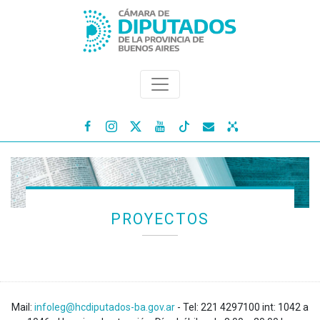




PROYECTOS
Mail:
infoleg@hcdiputados-ba.gov.ar
- Tel: 221 4297100 int: 1042 a