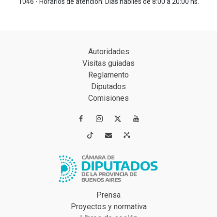
1046 - Horarios de atención: Días hábiles de 8:00 a 20:00 hs.
Autoridades
Visitas guiadas
Reglamento
Diputados
Comisiones




Prensa
Proyectos y normativa