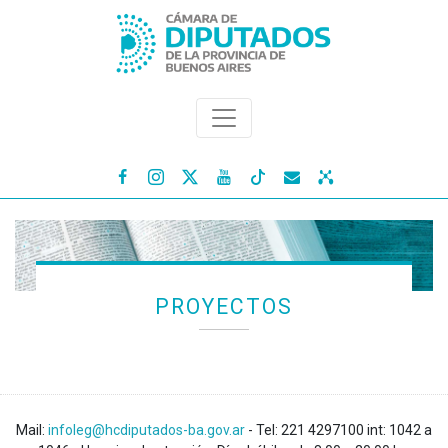




PROYECTOS
Mail:
infoleg@hcdiputados-ba.gov.ar
- Tel: 221 4297100 int: 1042 a