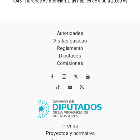
1046 - Horarios de atención: Días hábiles de 8:00 a 20:00 hs.
Autoridades
Visitas guiadas
Reglamento
Diputados
Comisiones




Prensa
Proyectos y normativa