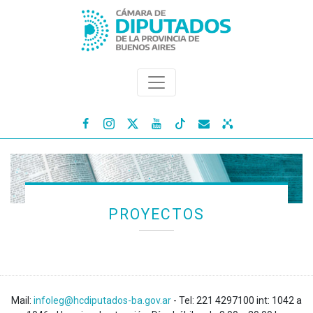




PROYECTOS
Mail:
infoleg@hcdiputados-ba.gov.ar
- Tel: 221 4297100 int: 1042 a