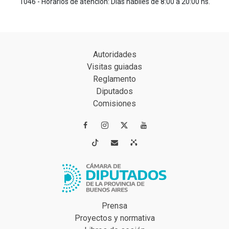
1046 - Horarios de atención: Días hábiles de 8:00 a 20:00 hs.
Autoridades
Visitas guiadas
Reglamento
Diputados
Comisiones




Prensa
Proyectos y normativa