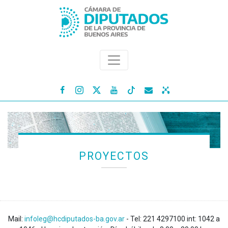




PROYECTOS
Mail:
infoleg@hcdiputados-ba.gov.ar
- Tel: 221 4297100 int: 1042 a