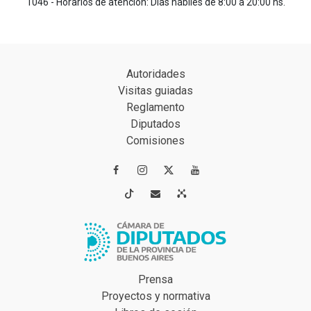
1046 - Horarios de atención: Días hábiles de 8:00 a 20:00 hs.
Autoridades
Visitas guiadas
Reglamento
Diputados
Comisiones




Prensa
Proyectos y normativa