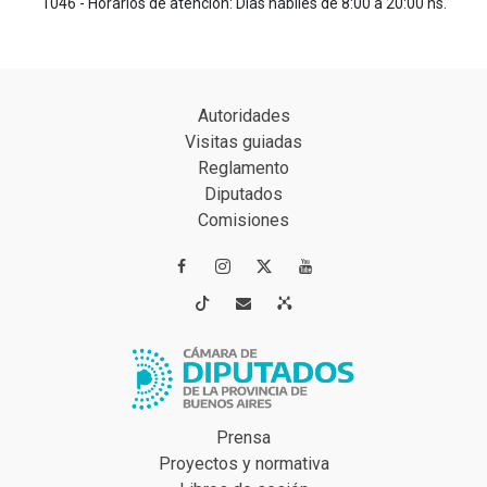
1046 - Horarios de atención: Días hábiles de 8:00 a 20:00 hs.
Autoridades
Visitas guiadas
Reglamento
Diputados
Comisiones




Prensa
Proyectos y normativa