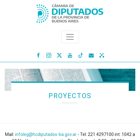




PROYECTOS
Mail:
infoleg@hcdiputados-ba.gov.ar
- Tel: 221 4297100 int: 1042 a