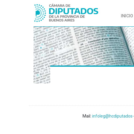
INICIO
Mail:
infoleg@hcdiputados-