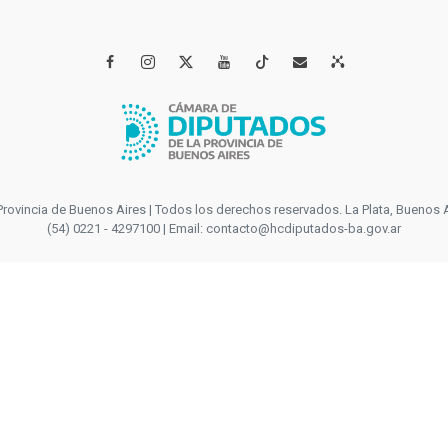




incia de Buenos Aires | Todos los derechos reservados. La Plata, Buenos Aires
(54) 0221 - 4297100 | Email: contacto@hcdiputados-ba.gov.ar