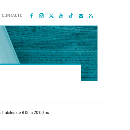
CONTACTO




s hábiles de 8:00 a 20:00 hs.