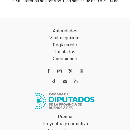
1046 - Horarios de atención: Días hábiles de 8:00 a 20:00 hs.
Autoridades
Visitas guiadas
Reglamento
Diputados
Comisiones




Prensa
Proyectos y normativa