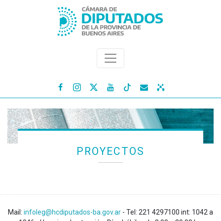




PROYECTOS
Mail:
infoleg@hcdiputados-ba.gov.ar
- Tel: 221 4297100 int: 1042 a