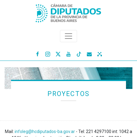




PROYECTOS
Mail:
infoleg@hcdiputados-ba.gov.ar
- Tel: 221 4297100 int: 1042 a