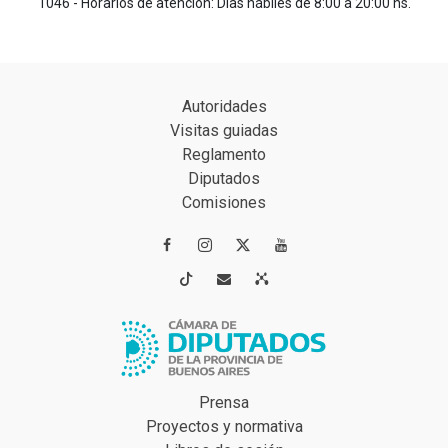
1046 - Horarios de atención: Días hábiles de 8:00 a 20:00 hs.
Autoridades
Visitas guiadas
Reglamento
Diputados
Comisiones




Prensa
Proyectos y normativa