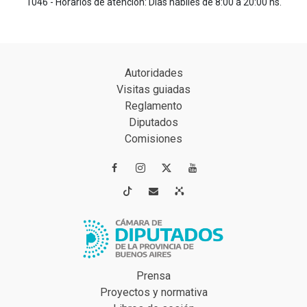
1046 - Horarios de atención: Días hábiles de 8:00 a 20:00 hs.
Autoridades
Visitas guiadas
Reglamento
Diputados
Comisiones




Prensa
Proyectos y normativa