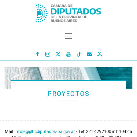




PROYECTOS
Mail:
infoleg@hcdiputados-ba.gov.ar
- Tel: 221 4297100 int: 1042 a