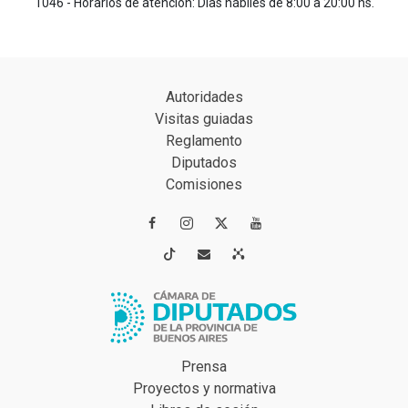
1046 - Horarios de atención: Días hábiles de 8:00 a 20:00 hs.
Autoridades
Visitas guiadas
Reglamento
Diputados
Comisiones




Prensa
Proyectos y normativa