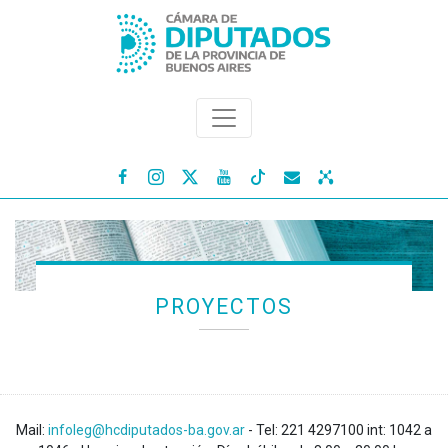




PROYECTOS
Mail:
infoleg@hcdiputados-ba.gov.ar
- Tel: 221 4297100 int: 1042 a