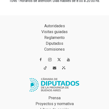
1046 - Horarios de atención: Días hábiles de 8:00 a 20:00 hs.
Autoridades
Visitas guiadas
Reglamento
Diputados
Comisiones




Prensa
Proyectos y normativa