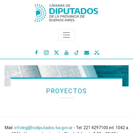




PROYECTOS
Mail:
infoleg@hcdiputados-ba.gov.ar
- Tel: 221 4297100 int: 1042 a