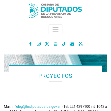




PROYECTOS
Mail:
infoleg@hcdiputados-ba.gov.ar
- Tel: 221 4297100 int: 1042 a