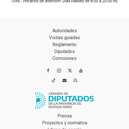
1046 - Horarios de atención: Días hábiles de 8:00 a 20:00 hs.
Autoridades
Visitas guiadas
Reglamento
Diputados
Comisiones




Prensa
Proyectos y normativa