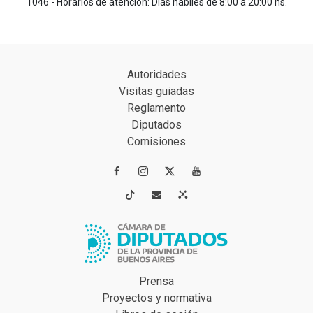
1046 - Horarios de atención: Días hábiles de 8:00 a 20:00 hs.
Autoridades
Visitas guiadas
Reglamento
Diputados
Comisiones




Prensa
Proyectos y normativa