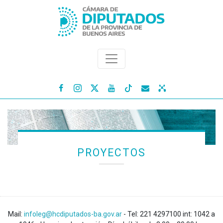




PROYECTOS
Mail:
infoleg@hcdiputados-ba.gov.ar
- Tel: 221 4297100 int: 1042 a