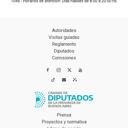
1046 - Horarios de atención: Días hábiles de 8:00 a 20:00 hs.
Autoridades
Visitas guiadas
Reglamento
Diputados
Comisiones




Prensa
Proyectos y normativa