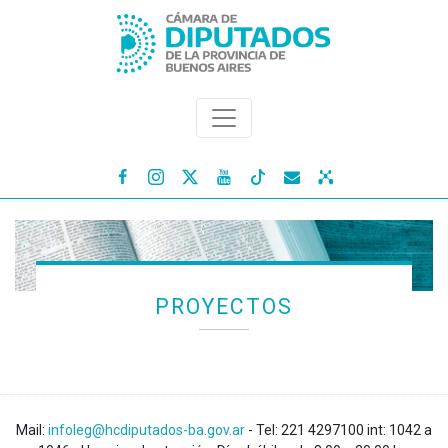




PROYECTOS
Mail:
infoleg@hcdiputados-ba.gov.ar
- Tel: 221 4297100 int: 1042 a