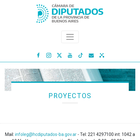




PROYECTOS
Mail:
infoleg@hcdiputados-ba.gov.ar
- Tel: 221 4297100 int: 1042 a