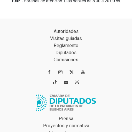
1046 - Horarios de atención: Días hábiles de 8:00 a 20:00 hs.
Autoridades
Visitas guiadas
Reglamento
Diputados
Comisiones




Prensa
Proyectos y normativa