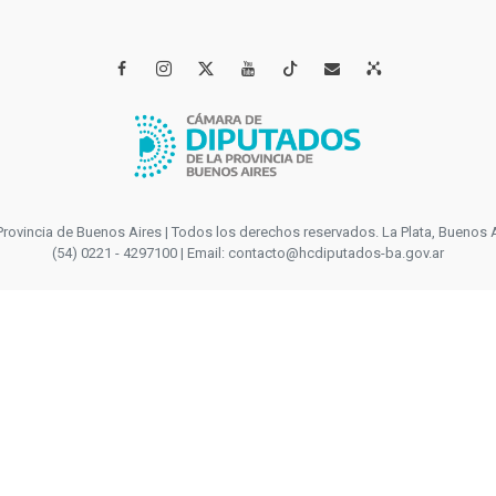




incia de Buenos Aires | Todos los derechos reservados. La Plata, Buenos Aires
(54) 0221 - 4297100 | Email: contacto@hcdiputados-ba.gov.ar