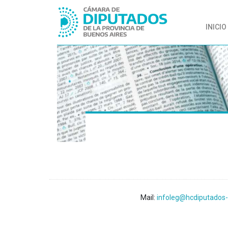
INICIO
Mail:
infoleg@hcdiputados-