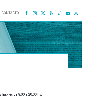
CONTACTO




s hábiles de 8:00 a 20:00 hs.