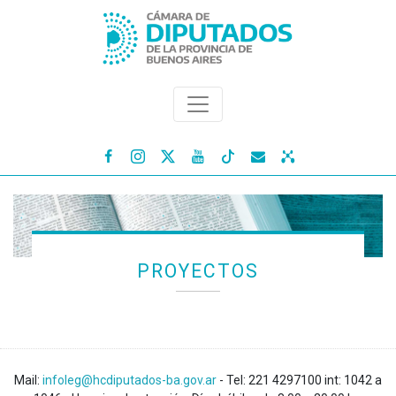




PROYECTOS
Mail:
infoleg@hcdiputados-ba.gov.ar
- Tel: 221 4297100 int: 1042 a