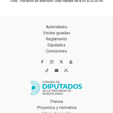
1046 - Horarios de atención: Días hábiles de 8:00 a 20:00 hs.
Autoridades
Visitas guiadas
Reglamento
Diputados
Comisiones




Prensa
Proyectos y normativa